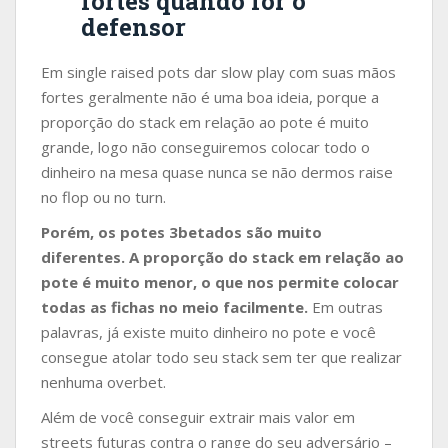
fortes quando for o
defensor
Em single raised pots dar slow play com suas mãos
fortes geralmente não é uma boa ideia, porque a
proporção do stack em relação ao pote é muito
grande, logo não conseguiremos colocar todo o
dinheiro na mesa quase nunca se não dermos raise
no flop ou no turn.
Porém, os potes 3betados são muito
diferentes. A proporção do stack em relação ao
pote é muito menor, o que nos permite colocar
todas as fichas no meio facilmente.
Em outras
palavras, já existe muito dinheiro no pote e você
consegue atolar todo seu stack sem ter que realizar
nenhuma overbet.
Além de você conseguir extrair mais valor em
streets futuras contra o range do seu adversário –