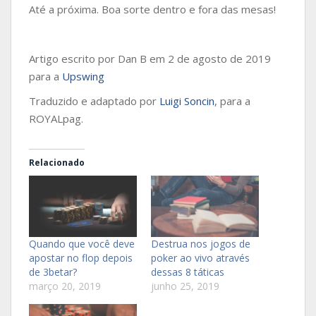
Até a próxima. Boa sorte dentro e fora das mesas!
Artigo escrito por Dan B em 2 de agosto de 2019
para a
Upswing
Traduzido e adaptado por
Luigi Soncin
, para a
ROYALpag.
Relacionado
Quando que você deve
Destrua nos jogos de
apostar no flop depois
poker ao vivo através
de 3betar?
dessas 8 táticas
março 20, 2019
junho 25, 2019