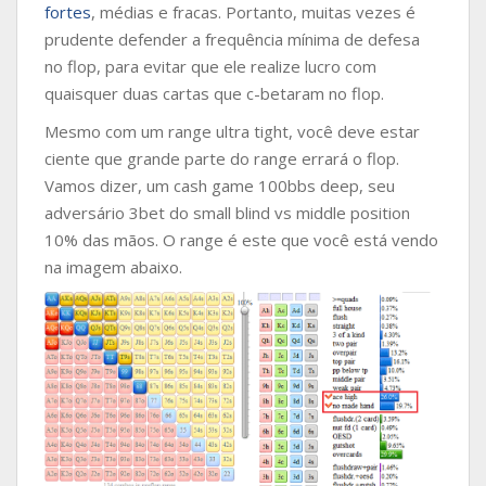
fortes
, médias e fracas. Portanto, muitas vezes é
prudente defender a frequência mínima de defesa
no flop, para evitar que ele realize lucro com
quaisquer duas cartas que c-betaram no flop.
Mesmo com um range ultra tight, você deve estar
ciente que grande parte do range errará o flop.
Vamos dizer, um cash game 100bbs deep, seu
adversário 3bet do small blind vs middle position
10% das mãos. O range é este que você está vendo
na imagem abaixo.