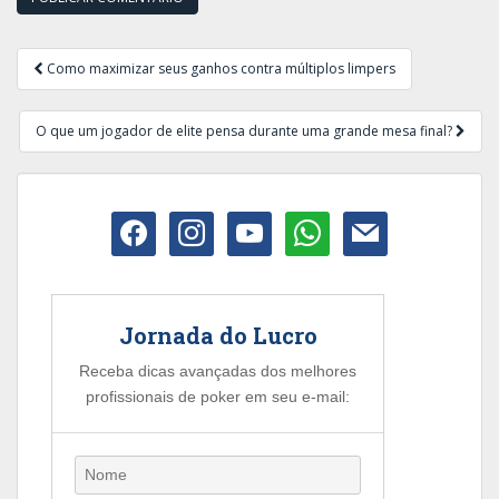
Navegação
Como maximizar seus ganhos contra múltiplos limpers
de
Post
O que um jogador de elite pensa durante uma grande mesa final?
facebook
instagram
youtube
whatsapp
mail
Jornada do Lucro
Receba dicas avançadas dos melhores
profissionais de poker em seu e-mail: