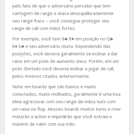
pelo fato de que o adversário percebe que tem
vantagem de range e ataca desequilibradamente
seu range fraco – você consegue proteger seu
range de call com mãos fortes.
Por exemplo, você tem 8♣ 8♥ em posição no Q♣
8♦ 6♣ e seu adversário cbeta. Dependendo das
posições, você deveria geralmente se inclinar a dar
raise em um pote de aumento único. Porém, em um
pote 3betado você deveria inclinar a jogar de call,
pelos motivos citados anteriormente.
Nota: em boards que são baixos e muito
conectados, muito molhados, geralmente é uma boa
ideia agressivar com seu range de mãos nuts com
um raise no flop. Nesses boards muitos turns e river
matarão a action e impedirão que você extraia o
máximo de valor com sua mão.