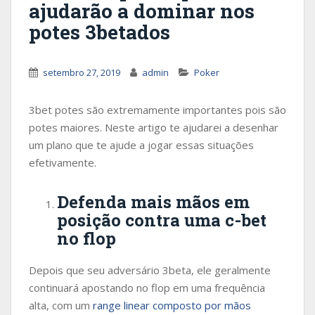
ajudarão a dominar nos
potes 3betados
setembro 27, 2019
admin
Poker
3bet potes são extremamente importantes pois são
potes maiores. Neste artigo te ajudarei a desenhar
um plano que te ajude a jogar essas situações
efetivamente.
Defenda
mais mãos em
posição contra uma c-bet
no flop
Depois que seu adversário 3beta, ele geralmente
continuará apostando no flop em uma frequência
alta, com um
range linear composto por mãos