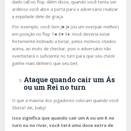
dado call no flop. Além disso, quando você tenta ser
ardiloso você abre a porta para o adversário realizar
a equidade dele de graça.
Por exemplo, você tem J♣ J♦ (ou um overpair melhor)
em posição no flop T♣ 8♥ 5♦. Você deveria estar
fortemente inclinado a betar, pelos motivos citados
acima, ao invés de checkar, pois o adversário não
overbetará o suficiente no turn para que seu check
ganhe mais dinheiro que seu bet.
Ataque quando cair um Ás
ou um Rei no turn
O que a maioria dos jogadores colocam quando você
3beta? AK, baby!
Isso significa que quando cair um A ou um K no
turn ou no river, você terá uma dose extra de