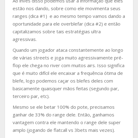
Ao invés disso podemos usar a informação que eles
estão nos dando, sobre como ele movimenta seus
ranges (dica #1) e ao mesmo tempo vamos dando a
oportunidade para ele overblefar (dica #2) e então
capitalizamos sobre tais estratégias ultra
agressivas.
Quando um jogador ataca constantemente ao longo
de várias streets e joga muito agressivamente pré-
flop ele chega no river com muitos airs. Isso significa
que é muito difícil ele encaixar a frequência ótima de
blefe, logo podemos caçar os blefes deles com
basicamente quaisquer mãos feitas (segundo par,
terceiro par, etc).
Mesmo se ele betar 100% do pote, precisamos
ganhar de 33% do range dele. Então, ganhamos
vantagem contra ele mantendo o range dele super
amplo (jogando de flatcall vs 3bets mais vezes).