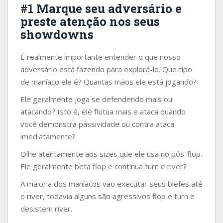
#1 Marque seu adversário e
preste atenção nos seus
showdowns
É realmente importante entender o que nosso
adversário está fazendo para explorá-lo. Que tipo
de maníaco ele é? Quantas mãos ele está jogando?
Ele geralmente joga se defendendo mais ou
atacando? Isto é, ele flutua mais e ataca quando
você demonstra passividade ou contra ataca
imediatamente?
Olhe atentamente aos sizes que ele usa no pós-flop.
Ele geralmente beta flop e continua turn e river?
A maioria dos maníacos vão executar seus blefes até
o river, todavia alguns são agressivos flop e turn e
desistem river.