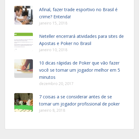
Afinal, fazer trade esportivo no Brasil é
crime? Entenda!
janeiro 15, 2018
Neteller encerrará atividades para sites de
Apostas e Poker no Brasil
janeiro 10, 2018
10 dicas rápidas de Poker que vão fazer
você se tornar um jogador melhor em 5
minutos
dezembro 20, 2017
7 coisas a se considerar antes de se
tornar um jogador profissional de poker
janeiro 8, 2018