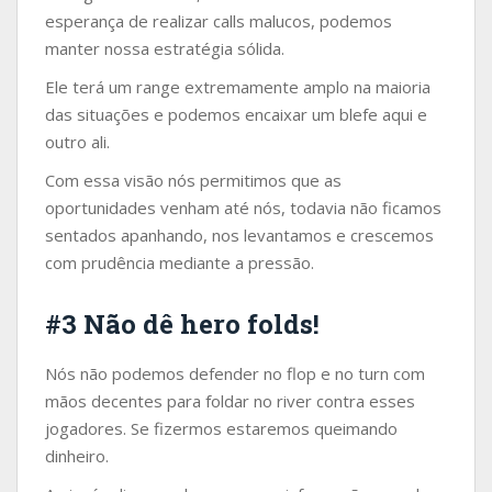
esperança de realizar calls malucos, podemos
manter nossa estratégia sólida.
Ele terá um range extremamente amplo na maioria
das situações e podemos encaixar um blefe aqui e
outro ali.
Com essa visão nós permitimos que as
oportunidades venham até nós, todavia não ficamos
sentados apanhando, nos levantamos e crescemos
com prudência mediante a pressão.
#3 Não dê hero folds!
Nós não podemos defender no flop e no turn com
mãos decentes para foldar no river contra esses
jogadores. Se fizermos estaremos queimando
dinheiro.