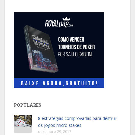
POPULARES
8 estratégias comprovadas para destruir
os jogos micro stakes
dezembro 29, 2017