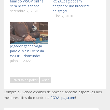
final do WSOP online
ROYALpag podem
será neste sábado
brigar por um bracelete
setembro 2, 2020
de graça!
julho 7, 2020
Jogador ganha vaga
para o Main Event da
WSOP… dormindo!
julho 1, 2022
universo do poker
wsop
Compre ou venda créditos de poker e apostas esportivas nos
melhores sites do mundo na
ROYALpag.com
!