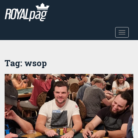
S
k
i
p
t
TOGGLE
o
m
a
i
Tag:
wsop
n
c
o
n
t
e
n
t