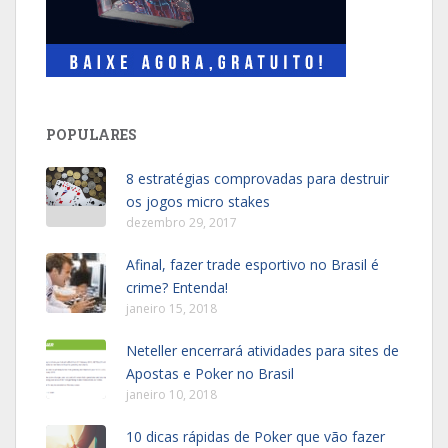
POPULARES
8 estratégias comprovadas para destruir
os jogos micro stakes
dezembro 29, 2017
Afinal, fazer trade esportivo no Brasil é
crime? Entenda!
janeiro 15, 2018
Neteller encerrará atividades para sites de
Apostas e Poker no Brasil
janeiro 10, 2018
10 dicas rápidas de Poker que vão fazer