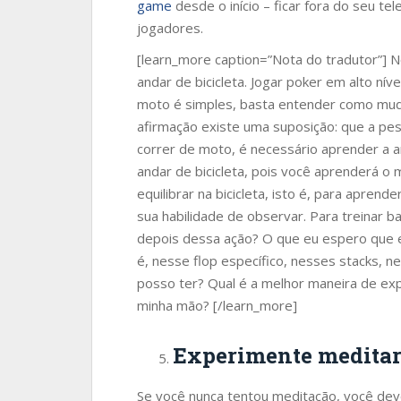
game
desde o início – ficar fora do seu tel
jogadores.
[learn_more caption=”Nota do tradutor”] N
andar de bicicleta. Jogar poker em alto ní
moto é simples, basta entender como mud
afirmação existe uma suposição: que a pess
correr de moto, é necessário aprender a 
andar de bicicleta, pois você aprenderá o ma
equilibrar na bicicleta, isto é, para apre
sua habilidade de observar. Para treinar 
depois dessa ação? O que eu espero que e
é, nesse flop específico, nesses stacks, 
posso ter? Qual é a melhor maneira de ex
minha mão? [/learn_more]
Experimente medita
Se você nunca tentou meditação, você dev