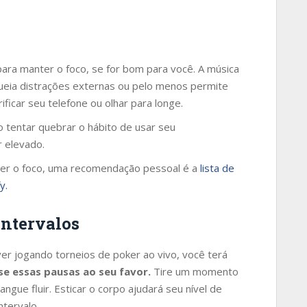
ara manter o foco, se for bom para você. A música
ueia distrações externas ou pelo menos permite
ficar seu telefone ou olhar para longe.
 tentar quebrar o hábito de usar seu
 elevado.
ter o foco, uma recomendação pessoal é a
lista de
y.
intervalos
ver jogando torneios de poker ao vivo, você terá
se essas pausas ao seu favor.
Tire um momento
angue fluir. Esticar o corpo ajudará seu nível de
ntervalo.