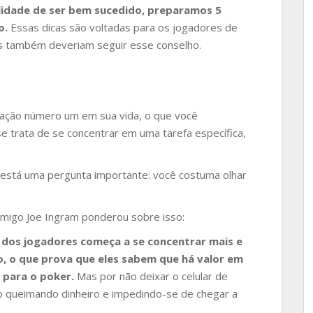
lidade de ser bem sucedido, preparamos 5
o.
Essas dicas são voltadas para os jogadores de
s também deveriam seguir esse conselho.
tração número um em sua vida, o que você
se trata de se concentrar em uma tarefa específica,
i está uma pergunta importante: você costuma olhar
amigo Joe Ingram ponderou sobre isso:
a dos jogadores começa a se concentrar mais e
o, o que prova que eles sabem que há valor em
 para o poker.
Mas por não deixar o celular de
tão queimando dinheiro e impedindo-se de chegar a