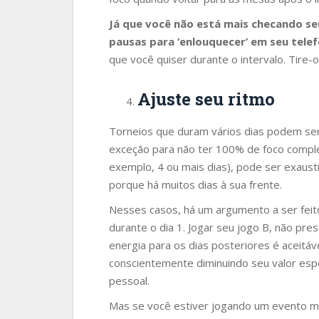
Já que você não está mais checando se
pausas para ‘enlouquecer’ em seu tele
que você quiser durante o intervalo. Tire-
Ajuste seu ritmo
Torneios que duram vários dias podem ser
exceção para não ter 100% de foco complet
exemplo, 4 ou mais dias), pode ser exaust
porque há muitos dias à sua frente.
Nesses casos, há um argumento a ser feito
durante o dia 1. Jogar seu jogo B, não pr
energia para os dias posteriores é aceitáve
conscientemente diminuindo seu valor es
pessoal.
Mas se você estiver jogando um evento ma