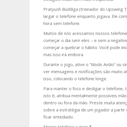
Pratyush Buddiga (treinador do Upswing T
largar o telefone enquanto jogava. Ele c
hora sem telefone.
Muitos de nós acessamos nossos telefo
começar o dia sem eles – e sem a negativid
começar a quebrar o hábito. Você pode ini
mas isso irá embora.
Durante o jogo, ative o “Modo Avião” ou s
ver mensagens e notificações são muito atr
isso, colocando o telefone longe.
Para manter o foco e desligar o telefone, 
isto é, atribua mentalmente possíveis mão
dentro ou fora da mão. Preste muita ate
sobre a estratégia de um jogador a partir
ficar entediado.
Menos telefone = mais $.