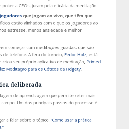
poker a CEOs, juram pela eficácia da meditação.
 jogadores
que jogam ao vivo, que têm que
ícios estão alinhados com o que os jogadores ao
enos estresse, menos ansiedade e melhor
em começar com meditações guiadas, que são
s de telefone. A fera do torneio,
Fedor Holz,
está
 criou seu próprio aplicativo de meditação,
Primed
iz: Meditação para os Céticos da Fidgety
.
ica deliberada
rdagem de aprendizagem que permite reter mais
 campo. Um dos principais passos do processo é
ar a falar sobre o tópico:
“Como usar a prática
.”