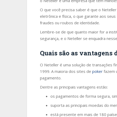
o Neteller é uma empresa que tem milhões 
O que você precisa saber é que o Neteller
eletrônica e física, o que garante aos seu
fraudes ou roubos de identidade.
Lembre-se de que quanto maior for a insti
segurança, e o Neteller se enquadra ness
Quais são as vantagens d
O Neteller é uma solução de transações fi
1999. A maioria dos sites de
poker
fazem u
pagamento.
Dentre as principais vantagens estão:
os pagamentos de forma segura, simp
suporta as principais moedas do mercad
está presente em mais de 180 paíse