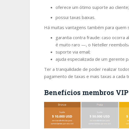
oferece um ótimo suporte ao cliente;
possui taxas baixas.
Há muitas vantagens também para quem s
garantia contra fraude: caso ocorra 
é muito raro —, o Neteller reembols
suporte via email;
ajuda especializada de um gerente p
Ter a tranquilidade de poder realizar to
pagamento de taxas e mais taxas a cada t
Benefícios membros VIP