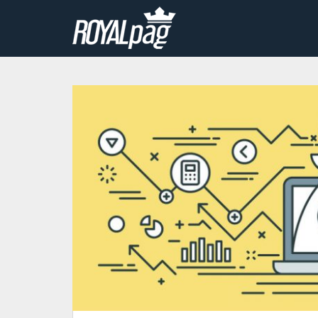
S
k
i
p
t
o
m
a
i
n
c
o
n
t
e
n
t