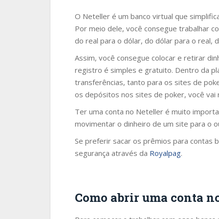
O Neteller é um banco virtual que simplific
Por meio dele, você consegue trabalhar co
do real para o dólar, do dólar para o real, 
Assim, você consegue colocar e retirar din
registro é simples e gratuito. Dentro da pl
transferências, tanto para os sites de pok
os depósitos nos sites de poker, você vai
Ter uma conta no Neteller é muito import
movimentar o dinheiro de um site para o o
Se preferir sacar os prêmios para contas b
segurança através da
Royalpag
.
Como abrir uma conta no