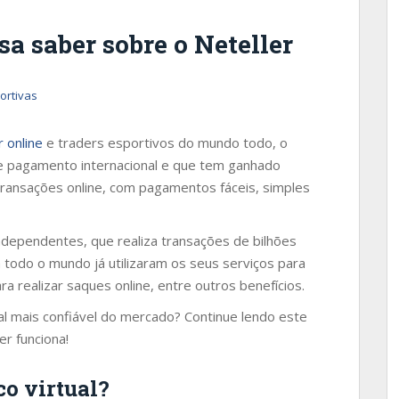
sa saber sobre o Neteller
ortivas
 online
e traders esportivos do mundo todo, o
de pagamento internacional e que tem ganhado
transações online, com pagamentos fáceis, simples
dependentes, que realiza transações de bilhões
 todo o mundo já utilizaram os seus serviços para
 realizar saques online, entre outros benefícios.
al mais confiável do mercado? Continue lendo este
er funciona!
o virtual?