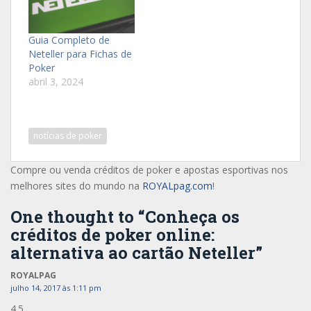
Guia Completo de
Neteller para Fichas de
Poker
abril 3, 2024
notícias de poker
Compre ou venda créditos de poker e apostas esportivas nos
melhores sites do mundo na
ROYALpag.com
!
One thought to “Conheça os
créditos de poker online:
alternativa ao cartão Neteller”
ROYALPAG
julho 14, 2017 às 1:11 pm
4.5