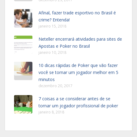
Afinal, fazer trade esportivo no Brasil é
crime? Entenda!
janeiro 15, 2018
Neteller encerrará atividades para sites de
Apostas e Poker no Brasil
janeiro 10, 2018
10 dicas rápidas de Poker que vão fazer
você se tornar um jogador melhor em 5
minutos
dezembro 20, 2017
7 coisas a se considerar antes de se
tornar um jogador profissional de poker
janeiro 8, 2018