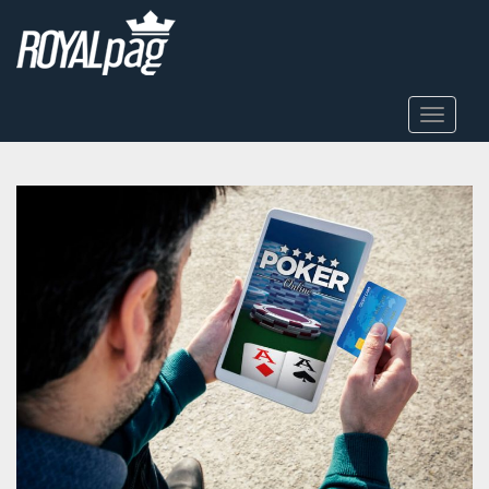
S
k
i
p
t
TOGGLE
o
m
a
i
n
c
o
n
t
e
n
t