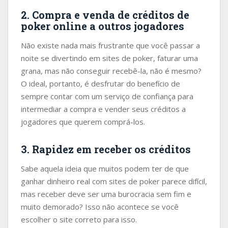
2. Compra e venda de créditos de
poker online a outros jogadores
Não existe nada mais frustrante que você passar a
noite se divertindo em sites de poker, faturar uma
grana, mas não conseguir recebê-la, não é mesmo?
O ideal, portanto, é desfrutar do benefício de
sempre contar com um serviço de confiança para
intermediar a compra e vender seus créditos a
jogadores que querem comprá-los.
3. Rapidez em receber os créditos
Sabe aquela ideia que muitos podem ter de que
ganhar dinheiro real com sites de poker parece difícil,
mas receber deve ser uma burocracia sem fim e
muito demorado? Isso não acontece se você
escolher o site correto para isso.