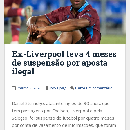
Ex-Liverpool leva 4 meses
de suspensão por aposta
ilegal
março 3, 2020
royalpag
Deixe um comentário
Daniel Sturridge, atacante inglês de 30 anos, que
tem passagens por Chelsea, Liverpool e pela
Seleção, foi suspenso do futebol por quatro meses
por conta de vazamento de informações, que foram