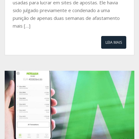
usadas para lucrar em sites de apostas. Ele havia
sido julgado previamente e condenado a uma
punição de apenas duas semanas de afastamento
mais […]
LEIA MAIS