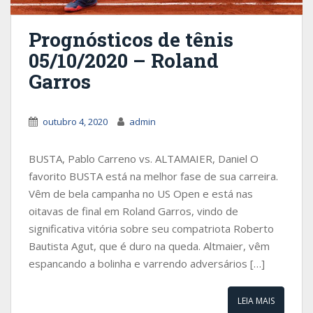
Prognósticos de tênis
05/10/2020 – Roland
Garros
outubro 4, 2020
admin
BUSTA, Pablo Carreno vs. ALTAMAIER, Daniel O
favorito BUSTA está na melhor fase de sua carreira.
Vêm de bela campanha no US Open e está nas
oitavas de final em Roland Garros, vindo de
significativa vitória sobre seu compatriota Roberto
Bautista Agut, que é duro na queda. Altmaier, vêm
espancando a bolinha e varrendo adversários […]
LEIA MAIS