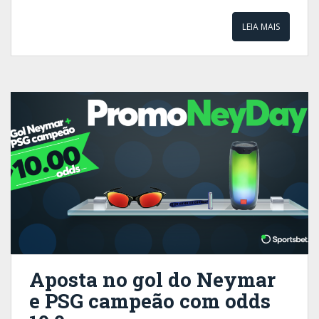
LEIA MAIS
Aposta no gol do Neymar
e PSG campeão com odds