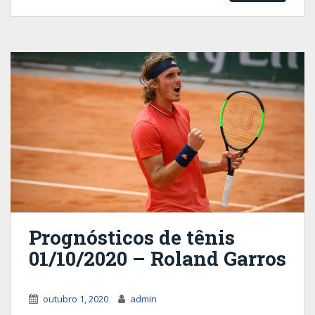
Prognósticos de tênis
01/10/2020 – Roland Garros
outubro 1, 2020
admin