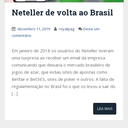
Neteller de volta ao Brasil
dezembro 11, 2019
royalpag
Deixe um
comentário
Em janeiro de 2018 os usuários do Neteller tiveram
uma surpresa ao receber um email da empresa
comunicando que deixaria o mercado brasileiro de
jogos de azar, que incluiu sites de apostas como
Betfair e Bet365, sites de poker e outros. A falta de
regulamentação no Brasil foi o que os levou a sair do
[…]
LEIA MAIS