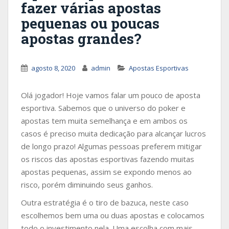
fazer várias apostas
pequenas ou poucas
apostas grandes?
agosto 8, 2020
admin
Apostas Esportivas
Olá jogador! Hoje vamos falar um pouco de aposta
esportiva. Sabemos que o universo do poker e
apostas tem muita semelhança e em ambos os
casos é preciso muita dedicação para alcançar lucros
de longo prazo! Algumas pessoas preferem mitigar
os riscos das apostas esportivas fazendo muitas
apostas pequenas, assim se expondo menos ao
risco, porém diminuindo seus ganhos.
Outra estratégia é o tiro de bazuca, neste caso
escolhemos bem uma ou duas apostas e colocamos
todo o investimento nela. Uma escolha com mais