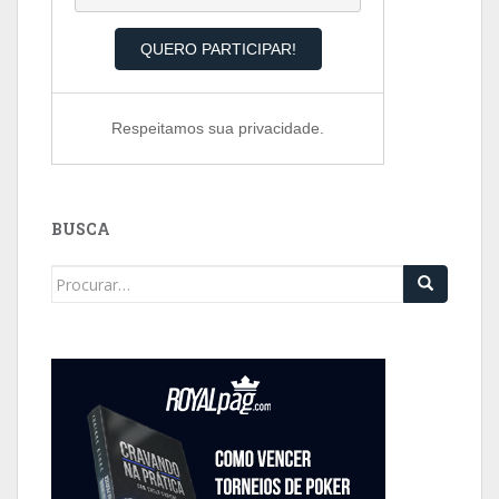
Respeitamos sua privacidade.
BUSCA
Search
for: