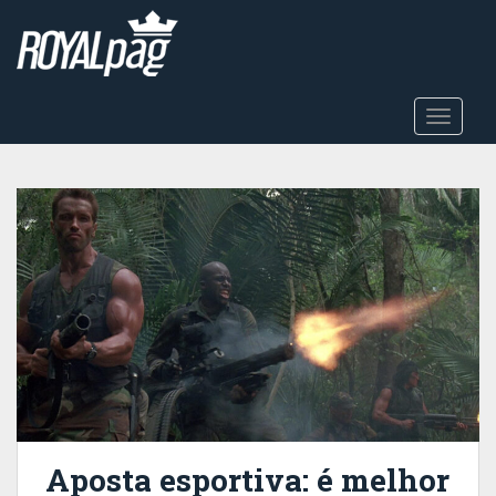
S
k
i
p
t
TOGGLE
o
m
a
i
n
c
o
n
t
e
n
t
Aposta esportiva: é melhor