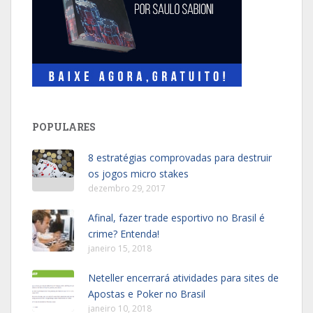
POPULARES
8 estratégias comprovadas para destruir
os jogos micro stakes
dezembro 29, 2017
Afinal, fazer trade esportivo no Brasil é
crime? Entenda!
janeiro 15, 2018
Neteller encerrará atividades para sites de
Apostas e Poker no Brasil
janeiro 10, 2018