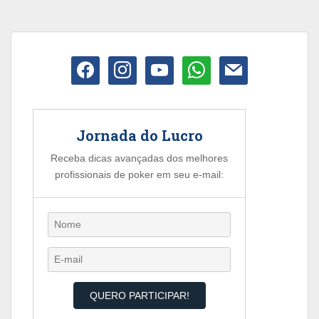
facebook
instagram
youtube
whatsapp
mail
Jornada do Lucro
Receba dicas avançadas dos melhores
profissionais de poker em seu e-mail: