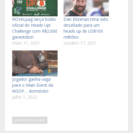
ROYALpag lança bolão
Dan Bilzerian teria sido
oficial do Heads Up!
desafiado para um
Challenge com R$2.000
heads up de US$100
garantidos!
milhões
maio 31, 2021
outubro 17, 2021
Jogador ganha vaga
para o Main Event da
WSOP… dormindo!
julho 1, 2022
universo do poker