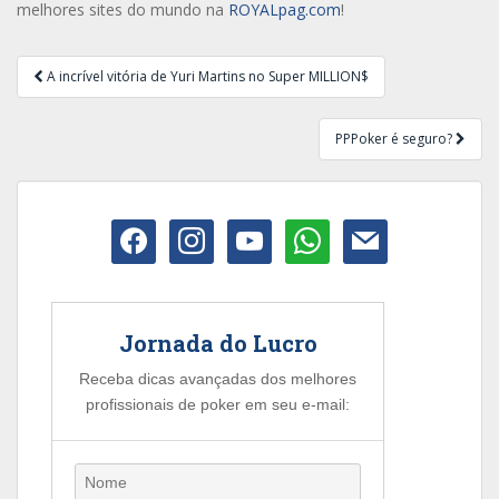
melhores sites do mundo na
ROYALpag.com
!
Navegação
A incrível vitória de Yuri Martins no Super MILLION$
de
Post
PPPoker é seguro?
facebook
instagram
youtube
whatsapp
mail
Jornada do Lucro
Receba dicas avançadas dos melhores
profissionais de poker em seu e-mail: