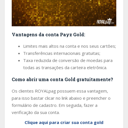
Vantagens da conta Payz Gold:
Limites mais altos na conta e nos seus cartões;
Transferências internacionais gratuitas;
Taxa reduzida de conversão de moedas para
todas as transações da carteira eletrônica.
Como abrir uma conta Gold gratuitamente?
Os clientes ROYALpag possuem essa vantagem,
para isso bastar clicar no link abaixo e preencher o
formulário de cadastro. Em seguida, fazer a
verificação da sua conta.
Clique aqui para criar sua conta gold