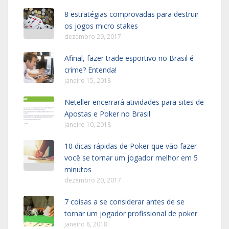
8 estratégias comprovadas para destruir
os jogos micro stakes
dezembro 29, 2017
Afinal, fazer trade esportivo no Brasil é
crime? Entenda!
janeiro 15, 2018
Neteller encerrará atividades para sites de
Apostas e Poker no Brasil
janeiro 10, 2018
10 dicas rápidas de Poker que vão fazer
você se tornar um jogador melhor em 5
minutos
dezembro 20, 2017
7 coisas a se considerar antes de se
tornar um jogador profissional de poker
janeiro 8, 2018