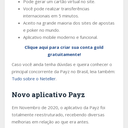
Pode gerar um cartão virtual no site.
Você pode realizar transferências
internacionais em 5 minutos.
Aceito na grande maioria dos sites de apostas
e poker no mundo.
Aplicativo mobile moderno e funcional.
Clique aqui para criar sua conta gold
gratuitamente!
Caso você ainda tenha dúvidas e queira conhecer o
principal concorrente da Payz no Brasil, leia também:
Tudo sobre o Neteller
.
Novo aplicativo Payz
Em Novembro de 2020, o aplicativo da Payz foi
totalmente reestruturado, recebendo diversas
melhorias em relação ao que era antes.