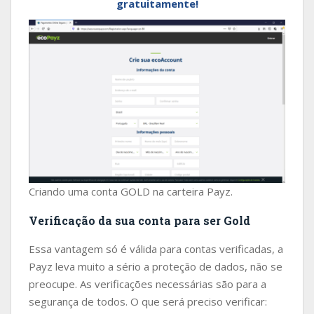
gratuitamente!
Criando uma conta GOLD na carteira Payz.
Verificação da sua conta para ser Gold
Essa vantagem só é válida para contas verificadas, a
Payz leva muito a sério a proteção de dados, não se
preocupe. As verificações necessárias são para a
segurança de todos. O que será preciso verificar: