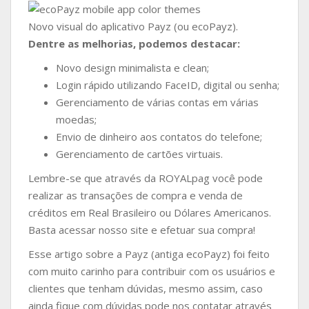
Novo visual do aplicativo Payz (ou ecoPayz).
Dentre as melhorias, podemos destacar:
Novo design minimalista e clean;
Login rápido utilizando FaceID, digital ou senha;
Gerenciamento de várias contas em várias
moedas;
Envio de dinheiro aos contatos do telefone;
Gerenciamento de cartões virtuais.
Lembre-se que através da ROYALpag você pode
realizar as transações de compra e venda de
créditos em Real Brasileiro ou Dólares Americanos.
Basta acessar nosso site e efetuar sua compra!
Esse artigo sobre a Payz (antiga ecoPayz) foi feito
com muito carinho para contribuir com os usuários e
clientes que tenham dúvidas, mesmo assim, caso
ainda fique com dúvidas pode nos contatar através