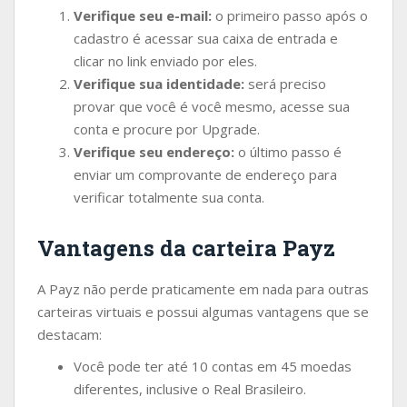
Verifique seu e-mail:
o primeiro passo após o
cadastro é acessar sua caixa de entrada e
clicar no link enviado por eles.
Verifique sua identidade:
será preciso
provar que você é você mesmo, acesse sua
conta e procure por Upgrade.
Verifique seu endereço:
o último passo é
enviar um comprovante de endereço para
verificar totalmente sua conta.
Vantagens da carteira Payz
A Payz não perde praticamente em nada para outras
carteiras virtuais e possui algumas vantagens que se
destacam:
Você pode ter até 10 contas em 45 moedas
diferentes, inclusive o Real Brasileiro.