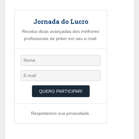
Jornada do Lucro
Receba dicas avançadas dos melhores
profissionais de poker em seu e-mail:
Respeitamos sua privacidade.