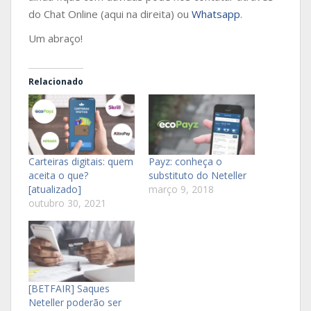
do Chat Online (aqui na direita) ou
Whatsapp
.
Um abraço!
Relacionado
Carteiras digitais: quem
Payz: conheça o
aceita o que?
substituto do Neteller
[atualizado]
março 9, 2018
outubro 30, 2021
[BETFAIR] Saques
Neteller poderão ser