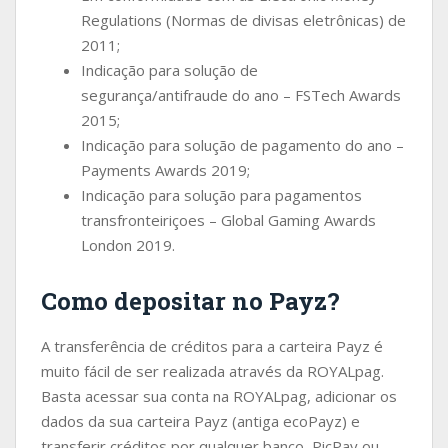
Regulations (Normas de divisas eletrônicas) de
2011;
Indicação para solução de
segurança/antifraude do ano – FSTech Awards
2015;
Indicação para solução de pagamento do ano –
Payments Awards 2019;
Indicação para solução para pagamentos
transfronteiriçoes – Global Gaming Awards
London 2019.
Como depositar no Payz?
A transferência de créditos para a carteira Payz é
muito fácil de ser realizada através da ROYALpag.
Basta acessar sua conta na ROYALpag, adicionar os
dados da sua carteira Payz (antiga ecoPayz) e
transferir créditos por qualquer banco, PicPay ou