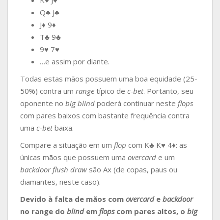
Q♣ J♣
J♦ 9♦
T♣ 9♣
9♥ 7♥
…e assim por diante.
Todas estas mãos possuem uma boa equidade (25-
50%) contra um
range
típico de
c-bet
. Portanto, seu
oponente no
big blind
poderá continuar neste
flops
com pares baixos com bastante frequência contra
uma
c-bet
baixa.
Compare a situação em um
flop
com K♣ K♥ 4♦: as
únicas mãos que possuem uma
overcard
e um
backdoor flush draw
são Ax (de copas, paus ou
diamantes, neste caso).
Devido à falta de mãos com
overcard
e
backdoor
no range do
blind
em
flops
com pares altos, o
big