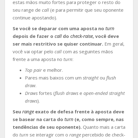
estas mãos muito fortes para proteger o resto do
seu range de
call
(e para permitir que seu oponente
continue apostando).
Se você se deparar com uma aposta no
turn
depois de fazer o
call
do
check-raise
, você deve
ser mais restritivo se quiser continuar.
Em geral,
você vai optar pelo
call
com as seguintes mãos
frente a uma aposta no
turn
:
Top pair
e melhor.
Pares mais baixos com um
straight
ou
flush
draw
.
Draws
fortes (
flush draws
e
open-ended straight
draws
).
Seu
range
exato de defesa frente à aposta deve
se basear na carta do
turn
(e, como sempre, nas
tendências de seu oponente).
Quanto mais a carta
do
turn
se interagir com o
range
percebido de check-