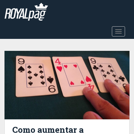
S
k
i
p
t
TOGGLE
o
m
a
i
n
c
o
n
t
e
n
t
Como aumentar a