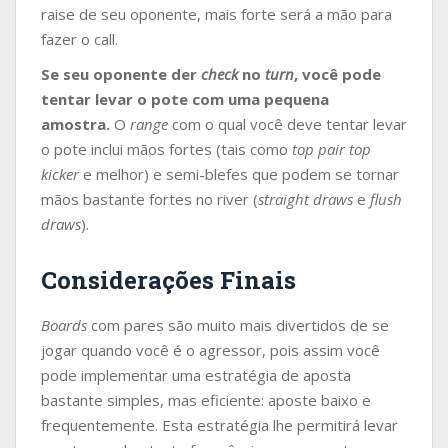
raise de seu oponente, mais forte será a mão para
fazer o call.
Se seu oponente der
check
no
turn
, você pode
tentar levar o pote com uma pequena
amostra.
O
range
com o qual você deve tentar levar
o pote inclui mãos fortes (tais como
top pair top
kicker
e melhor) e semi-blefes que podem se tornar
mãos bastante fortes no river (
straight draws
e
flush
draws
).
Considerações Finais
Boards
com pares são muito mais divertidos de se
jogar quando você é o agressor, pois assim você
pode implementar uma estratégia de aposta
bastante simples, mas eficiente: aposte baixo e
frequentemente. Esta estratégia lhe permitirá levar