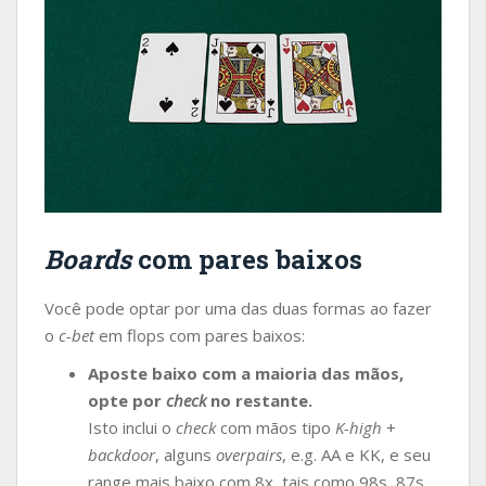
Boards
com pares baixos
Você pode optar por uma das duas formas ao fazer
o
c-bet
em flops com pares baixos:
Aposte baixo com a maioria das mãos,
opte por
check
no restante.
Isto inclui o
check
com mãos tipo
K-high
+
backdoor
, alguns
overpairs
, e.g. AA e KK, e seu
range mais baixo com 8x, tais como 98s, 87s,