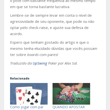
o pote com bastante frequência ao mesmo tempo
em que se torna bastante lucrativa.
Lembre-se de sempre levar em conta o nível de
agressividade de seu oponente, que pode ou não
optar pelo check-raise, e ajuste sua defesa de
acordo.
Espero que tenham gostado do artigo e que o
mesmo tenha elucidado dúvidas que vocês possam
ter sobre
boards
com pares!
Traduzido da
UpSwing
Poker por Alex Sal.
Relacionado
Como jogar com par
QUANDO APOSTAR