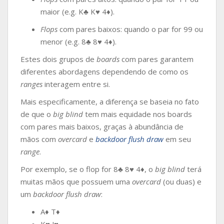
maior (e.g. K♣ K♥ 4♦).
Flops
com pares baixos: quando o par for 99 ou
menor (e.g. 8♣ 8♥ 4♦).
Estes dois grupos de
boards
com pares garantem
diferentes abordagens dependendo de como os
ranges
interagem entre si.
Mais especificamente, a diferença se baseia no fato
de que o
big blind
tem mais equidade nos boards
com pares mais baixos, graças à abundância de
mãos com
overcard
e
backdoor flush draw
em seu
range
.
Por exemplo, se o flop for 8♣ 8♥ 4♦, o
big blind
terá
muitas mãos que possuem uma
overcard
(ou duas) e
um
backdoor flush draw
:
A♦ T♦
K♥ J♥