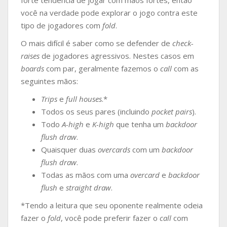
forte tendência de jogar com mãos fortes, então
você na verdade pode explorar o jogo contra este
tipo de jogadores com
fold
.
O mais difícil é saber como se defender de
check-
raises
de jogadores agressivos. Nestes casos em
boards
com par, geralmente fazemos o
call
com as
seguintes mãos:
Trips
e
full houses
.*
Todos os seus pares (incluindo
pocket pairs
).
Todo
A-high
e
K-high
que tenha um
backdoor
flush draw
.
Quaisquer duas
overcards
com um
backdoor
flush draw
.
Todas as mãos com uma
overcard
e
backdoor
flush
e
straight draw
.
*Tendo a leitura que seu oponente realmente odeia
fazer o
fold
, você pode preferir fazer o
call
com