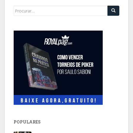
Search
for:
POPULARES