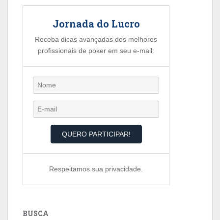
Jornada do Lucro
Receba dicas avançadas dos melhores
profissionais de poker em seu e-mail:
Respeitamos sua privacidade.
BUSCA