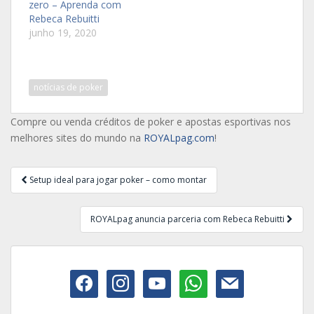
zero – Aprenda com
Rebeca Rebuitti
junho 19, 2020
notícias de poker
Compre ou venda créditos de poker e apostas esportivas nos
melhores sites do mundo na
ROYALpag.com
!
Navegação
Setup ideal para jogar poker – como montar
de
Post
ROYALpag anuncia parceria com Rebeca Rebuitti
facebook
instagram
youtube
whatsapp
mail