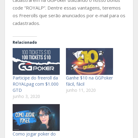
code “ROYALP”. Dentre essas vantagens, teremos
os Freerolls que serão anunciados por e-mail para os
cadastrados.
Relacionado
Participe do freeroll da
Ganhe $10 na GGPoker
ROYALpag com $1.000
fácil, fácil
GTD
junho 11, 2020
junho 3, 2020
Como jogar poker do