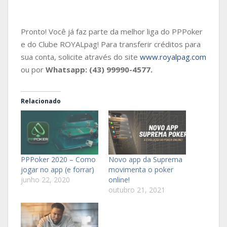
Pronto! Você já faz parte da melhor liga do PPPoker
e do Clube ROYALpag! Para transferir créditos para
sua conta, solicite através do site
www.royalpag.com
ou por
Whatsapp: (43) 99990-4577.
Relacionado
PPPoker 2020 – Como
Novo app da Suprema
jogar no app (e forrar)
movimenta o poker
junho 22, 2020
online!
outubro 21, 2021