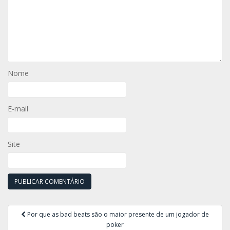
Nome
E-mail
Site
Navegação
Por que as bad beats são o maior presente de um jogador de
de
poker