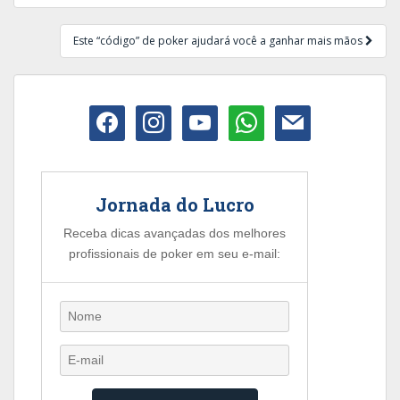
Post
Este “código” de poker ajudará você a ganhar mais mãos
facebook
instagram
youtube
whatsapp
mail
Jornada do Lucro
Receba dicas avançadas dos melhores
profissionais de poker em seu e-mail: