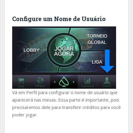
Configure um Nome de Usuário
Vá em Perfil para configurar o nome de usuário que
aparecerá nas mesas. Essa parte é importante, pois
precisaremos dele para transferir créditos para você
poder jogar.