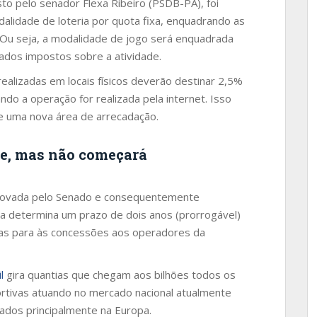
to pelo senador Flexa Ribeiro (PSDB-PA), foi
alidade de loteria por quota fixa, enquadrando as
. Ou seja, a modalidade de jogo será enquadrada
ados impostos sobre a atividade.
alizadas em locais físicos deverão destinar 2,5%
do a operação for realizada pela internet. Isso
 de uma nova área de arrecadação.
ve, mas não começará
provada pelo Senado e consequentemente
la determina um prazo de dois anos (prorrogável)
gras para às concessões aos operadores da
l
gira quantias que chegam aos bilhões todos os
rtivas atuando no mercado nacional atualmente
ados principalmente na Europa.