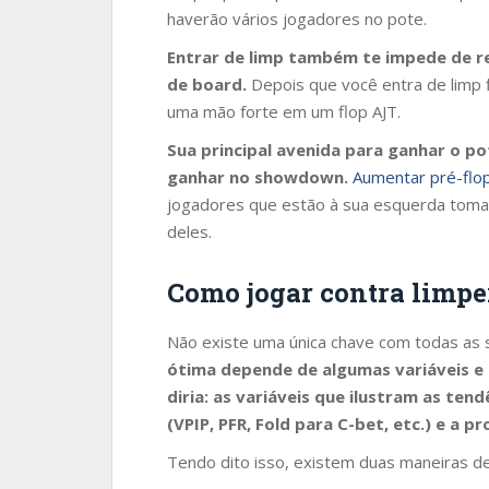
haverão vários jogadores no pote.
Entrar de limp também te impede de r
de board.
Depois que você entra de limp fi
uma mão forte em um flop AJT.
Sua principal avenida para ganhar o p
ganhar no showdown.
Aumentar pré-flo
jogadores que estão à sua esquerda tomar
deles.
Como jogar contra limpe
Não existe uma única chave com todas as s
ótima depende de algumas variáveis e se
diria: as variáveis que ilustram as te
(VPIP, PFR, Fold para C-bet, etc.) e a 
Tendo dito isso, existem duas maneiras de