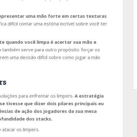
epresentar uma mão forte em certas texturas
ca difícil contar uma estória incrível sobre você ter
ote quando você limpa é acertar sua mão e
p
também serve para outro propósito: forçar os
em uma decisão difícil sobre como jogar a mão
rs
oluções para enfrentar os limpers.
A estratégia
 tivesse que dizer dois pilares principais eu
ndências de ação dos jogadores da sua mesa
profundidade dos stacks.
 atacar os limpers.