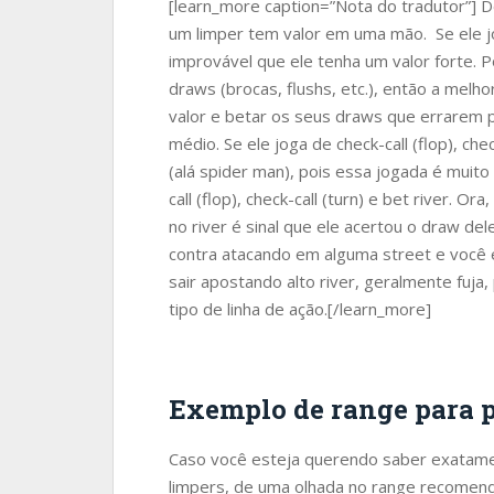
[learn_more caption=”Nota do tradutor”] 
um limper tem valor em uma mão. Se ele joga
improvável que ele tenha um valor forte. P
draws (brocas, flushs, etc.), então a melho
valor e betar os seus draws que errarem p
médio. Se ele joga de check-call (flop), che
(alá spider man), pois essa jogada é muito 
call (flop), check-call (turn) e bet river. 
no river é sinal que ele acertou o draw del
contra atacando em alguma street e você es
sair apostando alto river, geralmente fuja,
tipo de linha de ação.[/learn_more]
Exemplo de range para 
Caso você esteja querendo saber exatamen
limpers, de uma olhada no range recomend