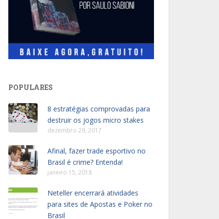
POPULARES
8 estratégias comprovadas para
destruir os jogos micro stakes
dezembro 29, 2017
Afinal, fazer trade esportivo no
Brasil é crime? Entenda!
janeiro 15, 2018
Neteller encerrará atividades
para sites de Apostas e Poker no
Brasil