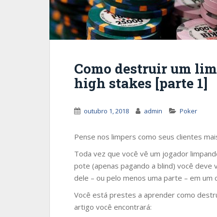
Como destruir um lim
high stakes [parte 1]
outubro 1, 2018
admin
Poker
Pense nos limpers como seus clientes mais
Toda vez que você vê um jogador limpando,
pote (apenas pagando a blind) você deve 
dele – ou pelo menos uma parte – em um 
Você está prestes a aprender como destru
artigo você encontrará: