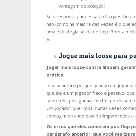
vantagem de posição?
Se a resposta para essas três questões fo
não (como na maioria das vezes é o que ac
uma estratégia sólida de limp~3bet a melho
é…
Jogue mais loose para pu
Jogar mais loose contra limpers geral
prática.
Isso acontece porque quando um jogador l
que ele é um jogador fraco e passivo, que 
sobre ele, pois ganhar muitos potes sem r
Um jogador que limpa muitas vezes comete
começam errando quando limpam mãos ale
Os erros que eles cometem pós-flop pe
parágrafo anterior, que você realize m