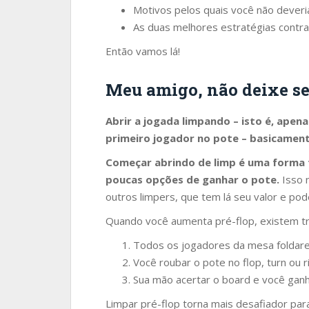
Motivos pelos quais você não deveria
As duas melhores estratégias contra
Então vamos lá!
Meu amigo, não deixe s
Abrir a jogada limpando – isto é, apen
primeiro jogador no pote – basicament
Começar abrindo de limp é uma forma f
poucas opções de ganhar o pote.
Isso 
outros limpers, que tem lá seu valor e pod
Quando você aumenta pré-flop, existem tr
Todos os jogadores da mesa foldar
Você roubar o pote no flop, turn ou 
Sua mão acertar o board e você ga
Limpar pré-flop torna mais desafiador par