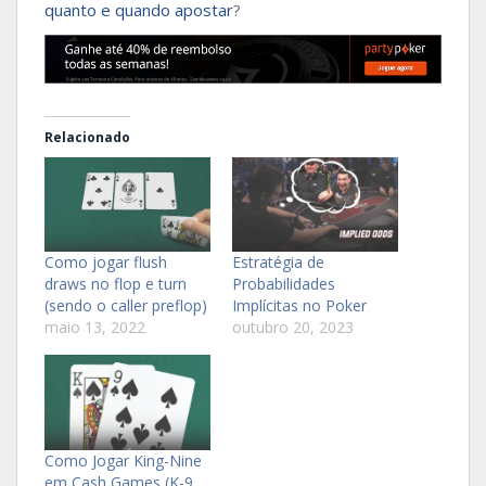
quanto e quando apostar
?
Relacionado
Como jogar flush
Estratégia de
draws no flop e turn
Probabilidades
(sendo o caller preflop)
Implícitas no Poker
maio 13, 2022
outubro 20, 2023
Como Jogar King-Nine
em Cash Games (K-9