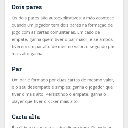
Dois pares
Os dois pares são autoexplicativos: a mão acontece
quando um jogador tem dois pares na formação de
jogo com as cartas comunitárias. Em caso de
empate, ganha quem tiver o par maior, e se ambos
tiverem um par alto de mesmo valor, o segundo par
mais alto ganha.
Par
Um par é formado por duas cartas de mesmo valor,
e o seu desempate é simples: ganha o jogador que
tiver o mais alto. Persistindo o empate, ganha o
player que tiver o kicker mais alto.
Carta alta
É o último recurso para decidir um jogo. Quando os