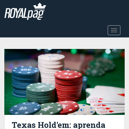
S
k
i
p
t
TOGGLE
o
m
a
i
n
c
o
n
t
e
n
t
Texas Hold’em: aprenda