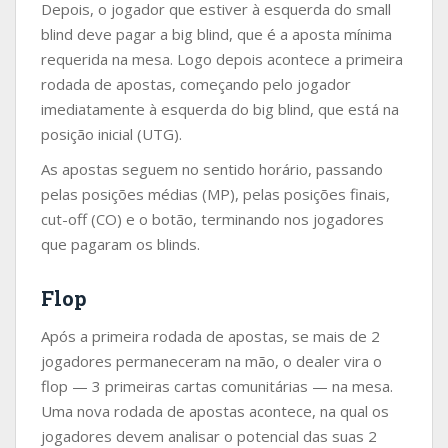
Depois, o jogador que estiver à esquerda do small
blind deve pagar a big blind, que é a aposta mínima
requerida na mesa. Logo depois acontece a primeira
rodada de apostas, começando pelo jogador
imediatamente à esquerda do big blind, que está na
posição inicial (UTG).
As apostas seguem no sentido horário, passando
pelas posições médias (MP), pelas posições finais,
cut-off (CO) e o botão, terminando nos jogadores
que pagaram os blinds.
Flop
Após a primeira rodada de apostas, se mais de 2
jogadores permaneceram na mão, o dealer vira o
flop — 3 primeiras cartas comunitárias — na mesa.
Uma nova rodada de apostas acontece, na qual os
jogadores devem analisar o potencial das suas 2