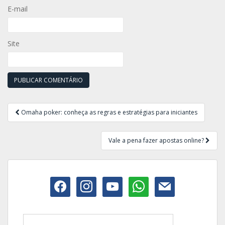
E-mail
Site
Navegação
Omaha poker: conheça as regras e estratégias para iniciantes
de
Post
Vale a pena fazer apostas online?
facebook
instagram
youtube
whatsapp
mail