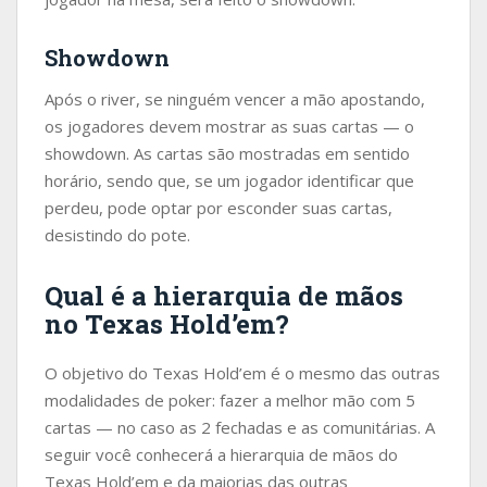
Showdown
Após o river, se ninguém vencer a mão apostando,
os jogadores devem mostrar as suas cartas — o
showdown. As cartas são mostradas em sentido
horário, sendo que, se um jogador identificar que
perdeu, pode optar por esconder suas cartas,
desistindo do pote.
Qual é a hierarquia de mãos
no Texas Hold’em?
O objetivo do Texas Hold’em é o mesmo das outras
modalidades de poker: fazer a melhor mão com 5
cartas — no caso as 2 fechadas e as comunitárias. A
seguir você conhecerá a hierarquia de mãos do
Texas Hold’em e da maiorias das outras