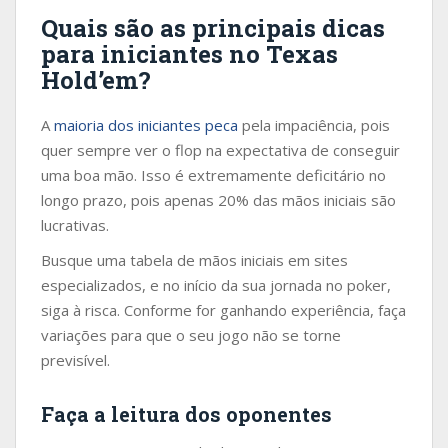
Quais são as principais dicas
para iniciantes no Texas
Hold’em?
A
maioria dos iniciantes peca
pela impaciência, pois
quer sempre ver o flop na expectativa de conseguir
uma boa mão. Isso é extremamente deficitário no
longo prazo, pois apenas 20% das mãos iniciais são
lucrativas.
Busque uma tabela de mãos iniciais em sites
especializados, e no início da sua jornada no poker,
siga à risca. Conforme for ganhando experiência, faça
variações para que o seu jogo não se torne
previsível.
Faça a leitura dos oponentes