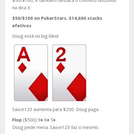
$50/$100, e também destaca o conceito discutido
na dica 3.
$50/$100 on PokerStars. $14,600 stacks
efetivos
Doug está no big blind
Sauce123 aumenta para $250. Doug paga.
Flop
($500) 9♦ 6♦ 5♦
Doug pede mesa. Sauce123 faz o mesmo.