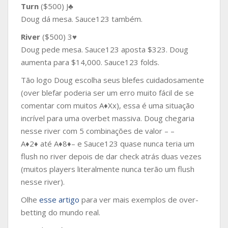
Turn
($500) J♣
Doug dá mesa. Sauce123 também.
River
($500) 3♥
Doug pede mesa. Sauce123 aposta $323. Doug
aumenta para $14,000. Sauce123 folds.
Tão logo Doug escolha seus blefes cuidadosamente
(over blefar poderia ser um erro muito fácil de se
comentar com muitos A♦Xx), essa é uma situação
incrível para uma overbet massiva. Doug chegaria
nesse river com 5 combinações de valor – –
A♦2♦ até A♦8♦– e Sauce123 quase nunca teria um
flush no river depois de dar check atrás duas vezes
(muitos players literalmente nunca terão um flush
nesse river).
Olhe
esse artigo
para ver mais exemplos de over-
betting do mundo real.