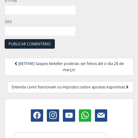
E-mail
Site
Navegação
[BETFAIR] Saques Neteller poderão ser feitos até o dia 28 de
de
março!
Post
Entenda como funcionam os impostos sobre apostas esportivas
facebook
instagram
youtube
whatsapp
mail