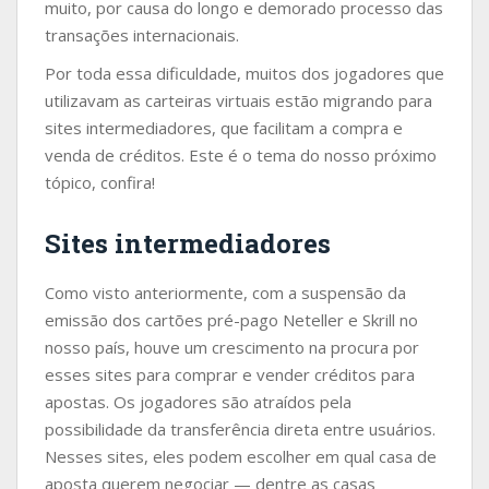
muito, por causa do longo e demorado processo das
transações internacionais.
Por toda essa dificuldade, muitos dos jogadores que
utilizavam as carteiras virtuais estão migrando para
sites intermediadores, que facilitam a compra e
venda de créditos. Este é o tema do nosso próximo
tópico, confira!
Sites intermediadores
Como visto anteriormente, com a suspensão da
emissão dos cartões pré-pago Neteller e Skrill no
nosso país, houve um crescimento na procura por
esses sites para comprar e vender créditos para
apostas. Os jogadores são atraídos pela
possibilidade da transferência direta entre usuários.
Nesses sites, eles podem escolher em qual casa de
aposta querem negociar — dentre as casas