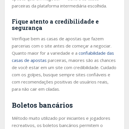
parceiras da plataforma intermediária escolhida.
Fique atento a credibilidade e
segurança
Verifique bem as casas de apostas que fazem
parcerias com o site antes de começar a negociar.
Quanto maior for a variedade e a
confiabilidade das
casas de apostas
parceiras, maiores são as chances
de você estar em um site com credibilidade. Cuidado
com os golpes, busque sempre sites confiáveis e
com recomendações positivas de usuários reais,
para não cair em ciladas.
Boletos bancários
Método muito utilizado por iniciantes e jogadores
recreativos, os boletos bancários permitem o