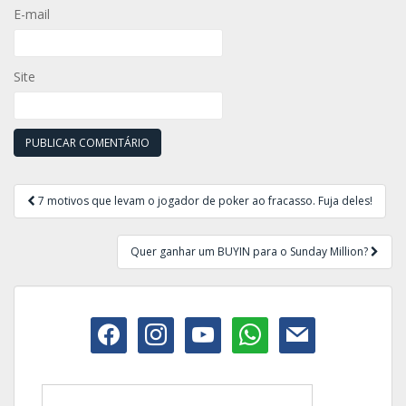
E-mail
Site
Navegação
7 motivos que levam o jogador de poker ao fracasso. Fuja deles!
de
Post
Quer ganhar um BUYIN para o Sunday Million?
facebook
instagram
youtube
whatsapp
mail