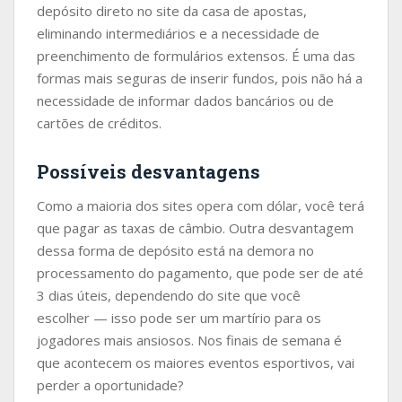
depósito direto no site da casa de apostas,
eliminando intermediários e a necessidade de
preenchimento de formulários extensos. É uma das
formas mais seguras de inserir fundos, pois não há a
necessidade de informar dados bancários ou de
cartões de créditos.
Possíveis desvantagens
Como a maioria dos sites opera com dólar, você terá
que pagar as taxas de câmbio. Outra desvantagem
dessa forma de depósito está na demora no
processamento do pagamento, que pode ser de até
3 dias úteis, dependendo do site que você
escolher — isso pode ser um martírio para os
jogadores mais ansiosos. Nos finais de semana é
que acontecem os maiores eventos esportivos, vai
perder a oportunidade?