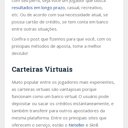
com seu perfil, seja você um jogador que busca
resultados em longo prazo
, casual, recreativo,
etc. Ou de acordo com sua necessidade atual, se
possui cartão de crédito, se tem conta em banco
entre outras situações.
Confira o post que fizemos para que você, com os
principais métodos de aposta, tome a melhor
decisão!
Carteiras Virtuais
Muito popular entre os jogadores mais experientes,
as carteiras virtuais são vantajosas porque
funcionam como um banco virtual. O usuário pode
depositar ou sacar os créditos instantaneamente, e
também transferir para outros apostadores da
mesma plataforma. Entre os principais sites que
oferecem o serviço, estão o
Neteller
e Skrill.