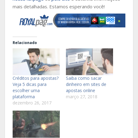
mais detalhadas. Estamos esperando você!
Relacionado
Créditos para apostas?
Saiba como sacar
Veja 5 dicas para
dinheiro em sites de
escolher uma
apostas online
plataforma
março 27, 2018
dezembro 26, 2017