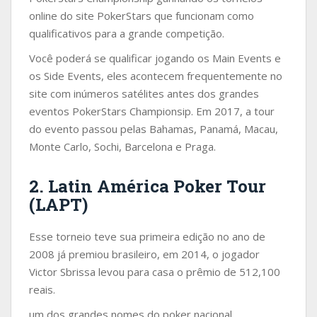
online do site PokerStars que funcionam como
qualificativos para a grande competição.
Você poderá se qualificar jogando os Main Events e
os Side Events, eles acontecem frequentemente no
site com inúmeros satélites antes dos grandes
eventos PokerStars Championsip. Em 2017, a tour
do evento passou pelas Bahamas, Panamá, Macau,
Monte Carlo, Sochi, Barcelona e Praga.
2. Latin América Poker Tour
(LAPT)
Esse torneio teve sua primeira edição no ano de
2008 já premiou brasileiro, em 2014, o jogador
Victor Sbrissa levou para casa o prêmio de 512,100
reais.
um dos grandes nomes do poker nacional.