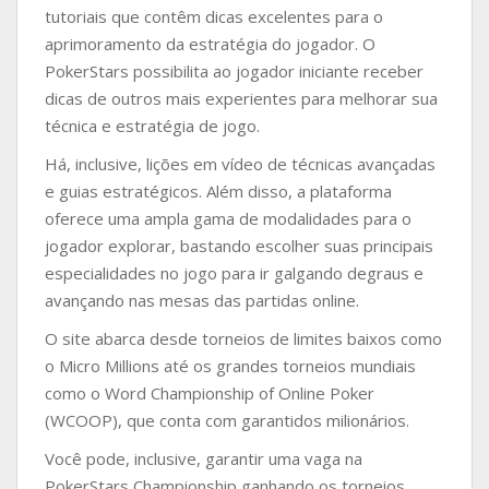
tutoriais que contêm dicas excelentes para o
aprimoramento da estratégia do jogador. O
PokerStars possibilita ao jogador iniciante receber
dicas de outros mais experientes para melhorar sua
técnica e estratégia de jogo.
Há, inclusive, lições em vídeo de técnicas avançadas
e guias estratégicos. Além disso, a plataforma
oferece uma ampla gama de modalidades para o
jogador explorar, bastando escolher suas principais
especialidades no jogo para ir galgando degraus e
avançando nas mesas das partidas online.
O site abarca desde torneios de limites baixos como
o Micro Millions até os grandes torneios mundiais
como o Word Championship of Online Poker
(WCOOP), que conta com garantidos milionários.
Você pode, inclusive, garantir uma vaga na
PokerStars Championship ganhando os torneios