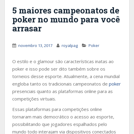
5 maiores campeonatos de
poker no mundo para você
arrasar
novembro 13, 2017
royalpag
Poker
O estilo e o glamour são características inatas ao
poker e isso pode ser dito também sobre os
torneios desse esporte. Atualmente, a cena mundial
engloba tanto os tradicionais campeonatos de
poker
presenciais quanto as plataformas online para as
competições virtuais.
Essas plataformas para competições online
tornaram mais democrático o acesso ao esporte,
possibilitando que jogadores espalhados pelo
mundo todo interajam via dispositivos conectados