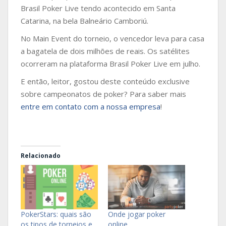
Brasil Poker Live tendo acontecido em Santa
Catarina, na bela Balneário Camboriú.
No Main Event do torneio, o vencedor leva para casa
a bagatela de dois milhões de reais. Os satélites
ocorreram na plataforma Brasil Poker Live em julho.
E então, leitor, gostou deste conteúdo exclusive
sobre campeonatos de poker? Para saber mais
entre em contato com a nossa empresa
!
Relacionado
PokerStars: quais são
Onde jogar poker
os tipos de torneios e
online