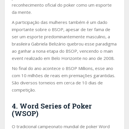
reconhecimento oficial do poker como um esporte
da mente.
A participação das mulheres também é um dado
importante sobre o BSOP, apesar de ter fama de
ser um esporte predominantemente masculino, a
brasileira Gabriela Belizário quebrou esse paradigma
ao ganhar a nona etapa do BSOP, vencendo o main
event realizado em Belo Horizonte no ano de 2008.
No final do ano acontece o BSOP Millions, esse ano
com 10 milhões de reais em premiações garantidas.
São diversos torneios em cerca de 10 dias de
competição.
4. Word Series of Poker
(WSOP)
O tradicional campeonato mundial de poker Word