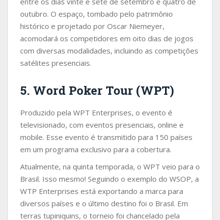
entre os dias vinte e sete de setembro e quatro de
outubro. O espaço, tombado pelo patrimônio
histórico e projetado por Oscar Niemeyer,
acomodará os competidores em oito dias de jogos
com diversas modalidades, incluindo as competições
satélites presenciais.
5. Word Poker Tour (WPT)
Produzido pela WPT Enterprises, o evento é
televisionado, com eventos presenciais, online e
mobile. Esse evento é transmitido para 150 países
em um programa exclusivo para a cobertura.
Atualmente, na quinta temporada, o WPT veio para o
Brasil. Isso mesmo! Seguindo o exemplo do WSOP, a
WTP Enterprises está exportando a marca para
diversos países e o último destino foi o Brasil. Em
terras tupiniquins, o torneio foi chancelado pela