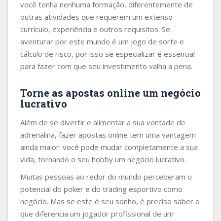
você tenha nenhuma formação, diferentemente de
outras atividades que requerem um extenso
currículo, experiência e outros requisitos. Se
aventurar por este mundo é um jogo de sorte e
cálculo de risco, por isso se especializar é essencial
para fazer com que seu investimento valha a pena.
Torne as apostas online um negócio
lucrativo
Além de se divertir e alimentar a sua vontade de
adrenalina, fazer apostas online tem uma vantagem
ainda maior: você pode mudar completamente a sua
vida, tornando o seu hobby um negócio lucrativo.
Muitas pessoas ao redor do mundo perceberam o
potencial do poker e do trading esportivo como
negócio. Mas se este é seu sonho, é preciso saber o
que diferencia um jogador profissional de um