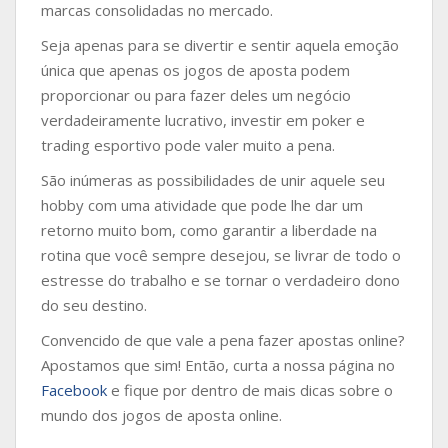
marcas consolidadas no mercado.
Seja apenas para se divertir e sentir aquela emoção
única que apenas os jogos de aposta podem
proporcionar ou para fazer deles um negócio
verdadeiramente lucrativo, investir em poker e
trading esportivo pode valer muito a pena.
São inúmeras as possibilidades de unir aquele seu
hobby com uma atividade que pode lhe dar um
retorno muito bom, como garantir a liberdade na
rotina que você sempre desejou, se livrar de todo o
estresse do trabalho e se tornar o verdadeiro dono
do seu destino.
Convencido de que vale a pena fazer apostas online?
Apostamos que sim! Então, curta a nossa página no
Facebook
e fique por dentro de mais dicas sobre o
mundo dos jogos de aposta online.