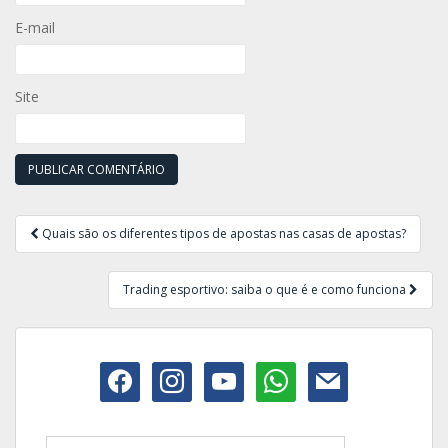
E-mail
Site
Navegação
Quais são os diferentes tipos de apostas nas casas de apostas?
de
Post
Trading esportivo: saiba o que é e como funciona
facebook
instagram
youtube
whatsapp
mail