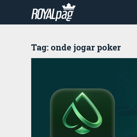
S
k
i
p
t
o
Tag:
onde jogar poker
m
a
i
n
c
o
n
t
e
n
t