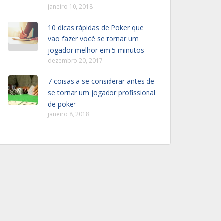
janeiro 10, 2018
10 dicas rápidas de Poker que
vão fazer você se tornar um
jogador melhor em 5 minutos
dezembro 20, 2017
7 coisas a se considerar antes de
se tornar um jogador profissional
de poker
janeiro 8, 2018