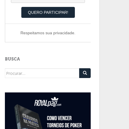
Respeitamos sua privacidade.
BUSCA
Search
for: