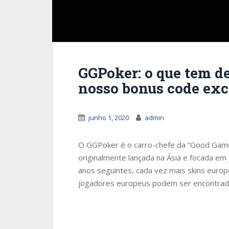
GGPoker: o que tem de
nosso bonus code exc
junho 1, 2020
admin
O GGPoker é o carro-chefe da “Good Game 
originalmente lançada na Ásia e focada em
anos seguintes, cada vez mais skins europ
jogadores europeus podem ser encontrado