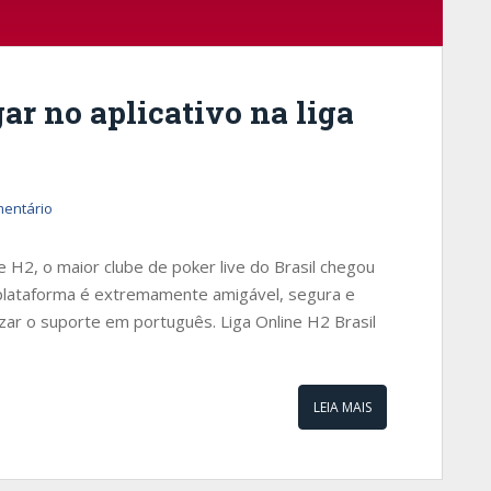
ar no aplicativo na liga
mentário
 H2, o maior clube de poker live do Brasil chegou
plataforma é extremamente amigável, segura e
ilizar o suporte em português. Liga Online H2 Brasil
LEIA MAIS