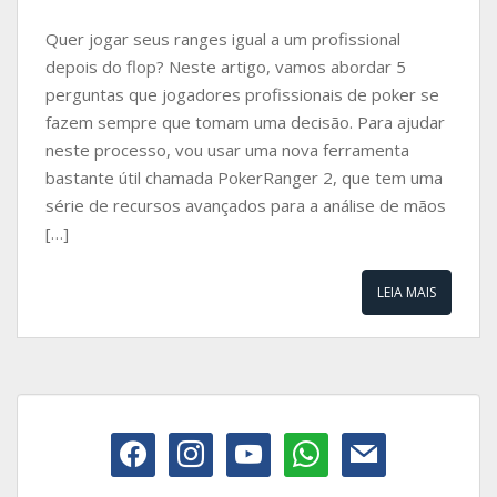
Quer jogar seus ranges igual a um profissional
depois do flop? Neste artigo, vamos abordar 5
perguntas que jogadores profissionais de poker se
fazem sempre que tomam uma decisão. Para ajudar
neste processo, vou usar uma nova ferramenta
bastante útil chamada PokerRanger 2, que tem uma
série de recursos avançados para a análise de mãos
[…]
LEIA MAIS
facebook
instagram
youtube
whatsapp
mail