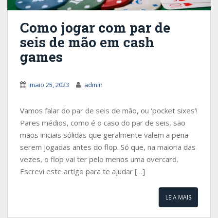
Como jogar com par de
seis de mão em cash
games
maio 25, 2023
admin
Vamos falar do par de seis de mão, ou ‘pocket sixes’!
Pares médios, como é o caso do par de seis, são
mãos iniciais sólidas que geralmente valem a pena
serem jogadas antes do flop. Só que, na maioria das
vezes, o flop vai ter pelo menos uma overcard.
Escrevi este artigo para te ajudar […]
LEIA MAIS