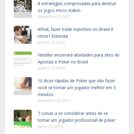
8 estratégias comprovadas para destruir
os jogos micro stakes
dezembro 29, 2017
Afinal, fazer trade esportivo no Brasil é
crime? Entenda!
janeiro 15, 2018
Neteller encerrará atividades para sites de
Apostas e Poker no Brasil
janeiro 10, 2018
10 dicas rápidas de Poker que vão fazer
você se tornar um jogador melhor em 5
minutos
dezembro 20, 2017
7 coisas a se considerar antes de se
tornar um jogador profissional de poker
janeiro 8, 2018